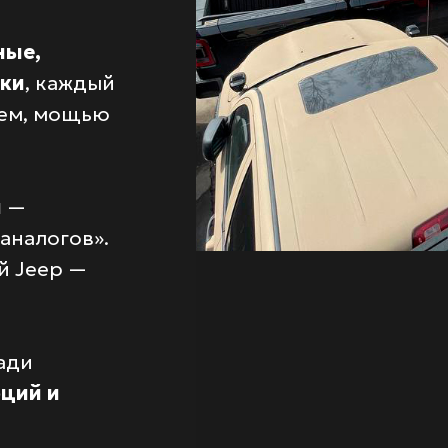
.
ные,
ки
, каждый
лем, мощью
ы
—
аналогов».
й Jeep —
ади
оций и