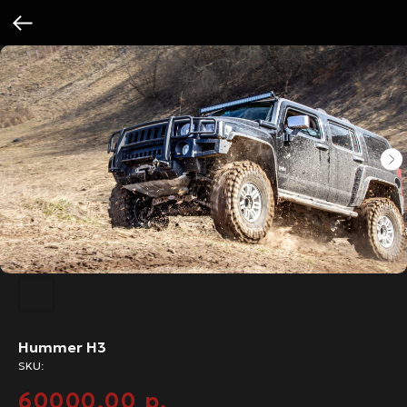
Hummer H3
SKU:
60000,00
р.